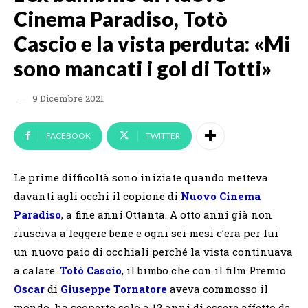
Cinema Paradiso, Totò
Cascio e la vista perduta: «Mi
sono mancati i gol di Totti»
9 Dicembre 2021
FACEBOOK
TWITTER
Le prime difficoltà sono iniziate quando metteva
davanti agli occhi il copione di
Nuovo Cinema
Paradiso
, a fine anni Ottanta. A otto anni già non
riusciva a leggere bene e ogni sei mesi c’era per lui
un nuovo paio di occhiali perché la vista continuava
a calare.
Totò Cascio
, il bimbo che con il film Premio
Oscar
di
Giuseppe Tornatore
aveva commosso il
mondo, ha scoperto solo a 12 anni di essere affetto da