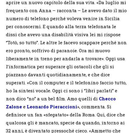
aprire un nuovo capitolo della sua vita. «Da luglio mi
frequento con Anna – racconta – Le avevo dato il mio
numero di telefono perché voleva venire in Sicilia
per conoscermi. E quando alla terza telefonata le
dissi che avevo una disabilità visiva lei mi rispose
“Totò, so tutto”. Le altre le facevo scappare perché non
ero pronto, soffrivo di paranoie. Ora mi muovo
liberamente in treno per andarla a trovare». Oggi usa
l’informatica per superare gli ostacoli che gli si
piazzano davanti quotidianamente, e che dice
superati. «Con il computer e il telefonino faccio tutto,
ho la sintesi vocale. Oggi ci sono i “libri parlati” e
non dico “no” a un bel film. Amo quelli di
Checco
Zalone
e
Leonardo Pieraccioni
», commenta. Si
definisce un fan «sfegatato» della Roma. Qui, dice che
qualcosa gli è mancato, specie da quando, intorno ai
32 anni, è diventato pressoché cieco. «Ammetto che