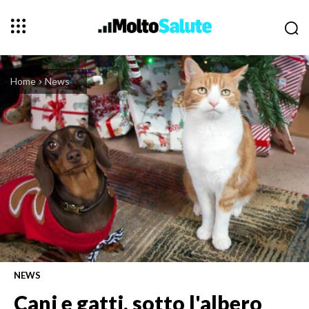
Home
News
NEWS
Cani e gatti, sotto l'albero