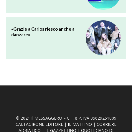
«Grazie a Carlos riesco anche a
danzare»
© 2021 Il MESSAGGERO – C.F. e P. IVA 05629251009
CALTAGIRONE EDITORE
|
IL MATTINO
|
CORRIERE
ADRIATICO
|
IL GAZZETTINO
|
QUOTIDIANO DI