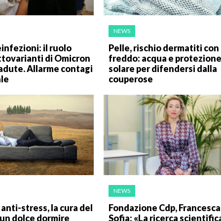
NEWS
infezioni: il ruolo
Pelle, rischio dermatiti con 
ttovarianti di Omicron
freddo: acqua e protezion
cadute. Allarme contagi
solare per difendersi dalla
ale
couperose
NEWS
anti-stress, la cura del
Fondazione Cdp, Francesca
un dolce dormire
Sofia: «La ricerca scientific