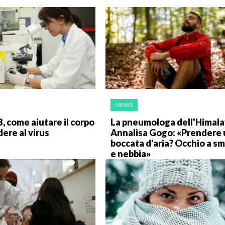
NEWS
B, come aiutare il corpo
La pneumologa dell'Himala
dere al virus
Annalisa Gogo: «Prendere
boccata d'aria? Occhio a s
e nebbia»