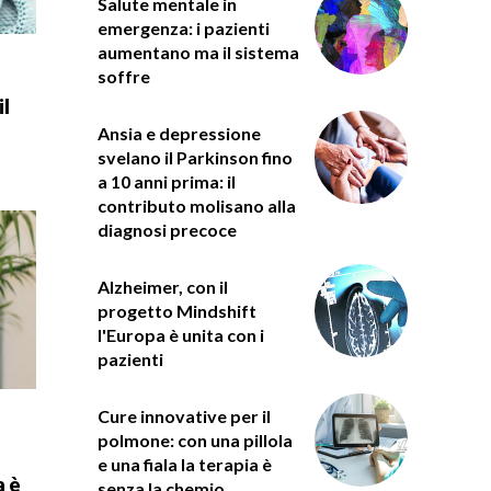
Salute mentale in
emergenza: i pazienti
aumentano ma il sistema
soffre
il
e
Ansia e depressione
svelano il Parkinson fino
a 10 anni prima: il
contributo molisano alla
diagnosi precoce
Alzheimer, con il
progetto Mindshift
l'Europa è unita con i
pazienti
Cure innovative per il
polmone: con una pillola
e una fiala la terapia è
a è
senza la chemio