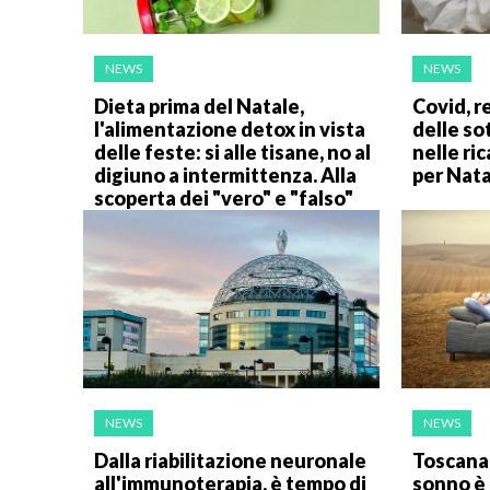
NEWS
NEWS
Dieta prima del Natale,
Covid, re
l'alimentazione detox in vista
delle so
delle feste: si alle tisane, no al
nelle ri
digiuno a intermittenza. Alla
per Nat
scoperta dei "vero" e "falso"
NEWS
NEWS
Dalla riabilitazione neuronale
Toscana 
all'immunoterapia, è tempo di
sonno è 