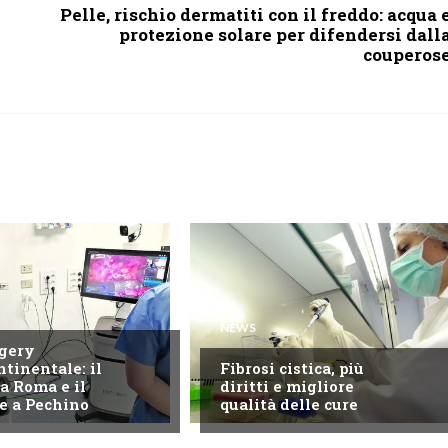
Pelle, rischio dermatiti con il freddo: acqua 
protezione solare per difendersi dall
couperos
NEWS
gery
ntinentale: il
Fibrosi cistica, più
a Roma e il
diritti e migliore
e a Pechino
qualità delle cure