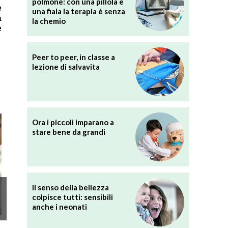
polmone: con una pillola e
e
una fiala la terapia è senza
a
la chemio
e
Peer to peer, in classe a
lezione di salvavita
Ora i piccoli imparano a
stare bene da grandi
Il senso della bellezza
colpisce tutti: sensibili
anche i neonati