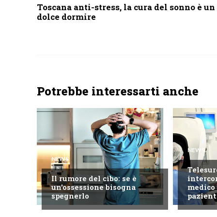
Toscana anti-stress, la cura del sonno è un
dolce dormire
Potrebbe interessarti anche
NEWS
NEWS
Telesur
Il rumore del cibo: se è
interco
un'ossessione bisogna
medico 
spegnerlo
pazient