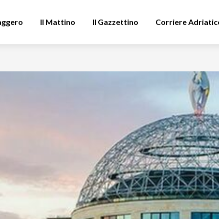
aggero
Il Mattino
Il Gazzettino
Corriere Adriatic