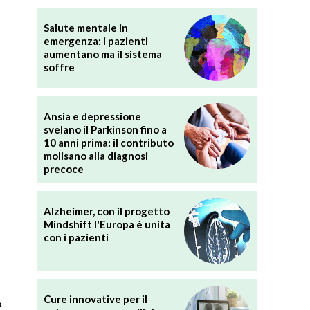
Salute mentale in
emergenza: i pazienti
aumentano ma il sistema
soffre
Ansia e depressione
svelano il Parkinson fino a
10 anni prima: il contributo
molisano alla diagnosi
precoce
Alzheimer, con il progetto
Mindshift l'Europa è unita
con i pazienti
Cure innovative per il
o