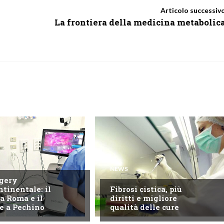
Articolo successiv
La frontiera della medicina metabolic
NEWS
gery
ntinentale: il
Fibrosi cistica, più
a Roma e il
diritti e migliore
e a Pechino
qualità delle cure