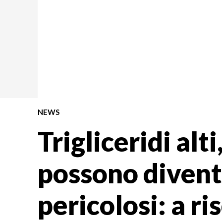
NEWS
Trigliceridi alt
possono diven
pericolosi: a ri