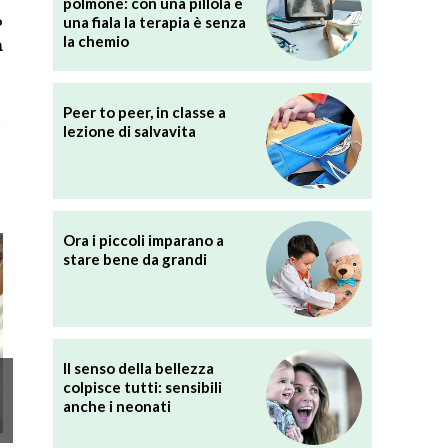
polmone: con una pillola e
o
una fiala la terapia è senza
la chemio
a
Peer to peer, in classe a
lezione di salvavita
Ora i piccoli imparano a
stare bene da grandi
Il senso della bellezza
colpisce tutti: sensibili
anche i neonati