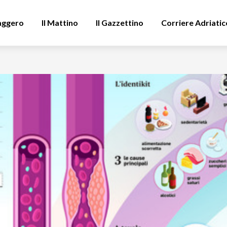
aggero
Il Mattino
Il Gazzettino
Corriere Adriatic