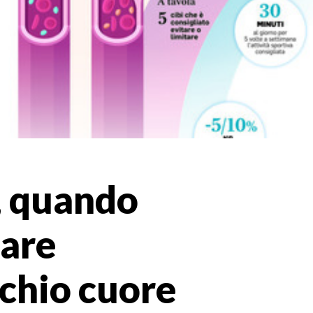
i, quando
tare
schio cuore