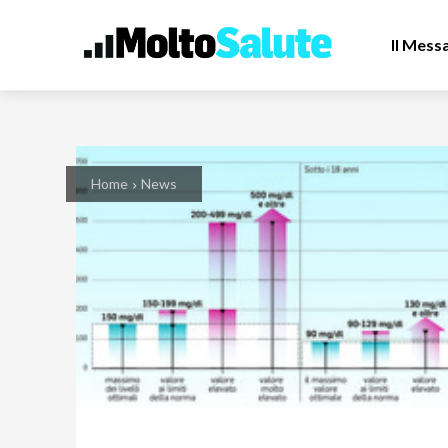
Il Mess
Home
News