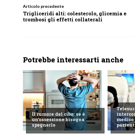
Articolo precedente
Trigliceridi alti: colesterolo, glicemia e
trombosi gli effetti collaterali
Potrebbe interessarti anche
NEWS
NEWS
Telesur
Il rumore del cibo: se è
interco
un'ossessione bisogna
medico 
spegnerlo
pazient