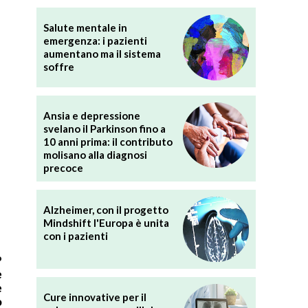
Salute mentale in
emergenza: i pazienti
aumentano ma il sistema
soffre
Ansia e depressione
svelano il Parkinson fino a
10 anni prima: il contributo
molisano alla diagnosi
precoce
Alzheimer, con il progetto
Mindshift l'Europa è unita
con i pazienti
o
e
e
Cure innovative per il
o