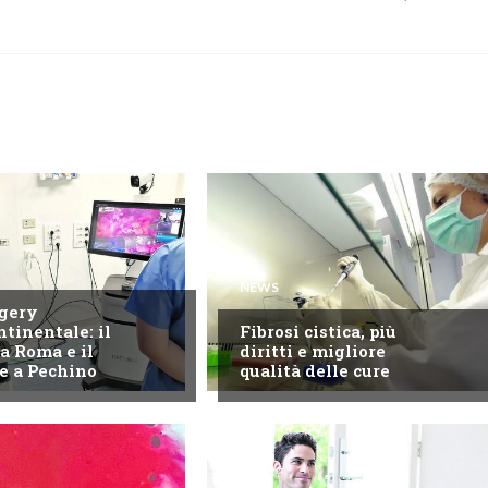
NEWS
gery
ntinentale: il
Fibrosi cistica, più
a Roma e il
diritti e migliore
e a Pechino
qualità delle cure