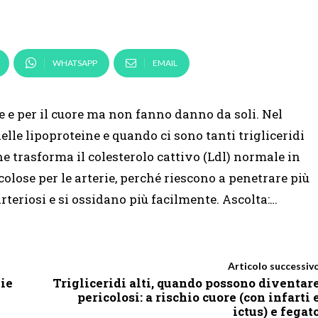
WHATSAPP
EMAIL
ie e per il cuore ma non fanno danno da soli. Nel
lle lipoproteine e quando ci sono tanti trigliceridi
he trasforma il colesterolo cattivo (Ldl) normale in
colose per le arterie, perché riescono a penetrare più
arteriosi e si ossidano più facilmente. Ascolta:…
Articolo successiv
vie
Trigliceridi alti, quando possono diventar
pericolosi: a rischio cuore (con infarti 
ictus) e fegat