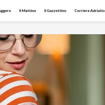
aggero
Il Mattino
Il Gazzettino
Corriere Adriatic