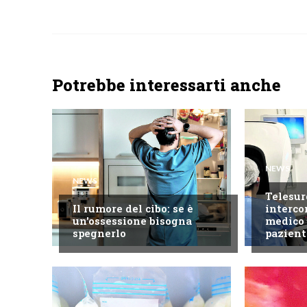
Potrebbe interessarti anche
NEWS
NEWS
Telesur
Il rumore del cibo: se è
interco
un'ossessione bisogna
medico 
spegnerlo
pazient