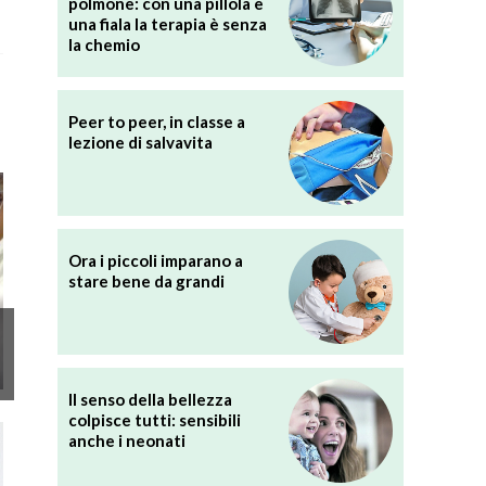
polmone: con una pillola e
una fiala la terapia è senza
la chemio
Peer to peer, in classe a
lezione di salvavita
Ora i piccoli imparano a
stare bene da grandi
Il senso della bellezza
colpisce tutti: sensibili
anche i neonati