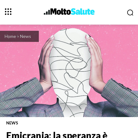
Home
News
NEWS
Emicrania: la speranza è