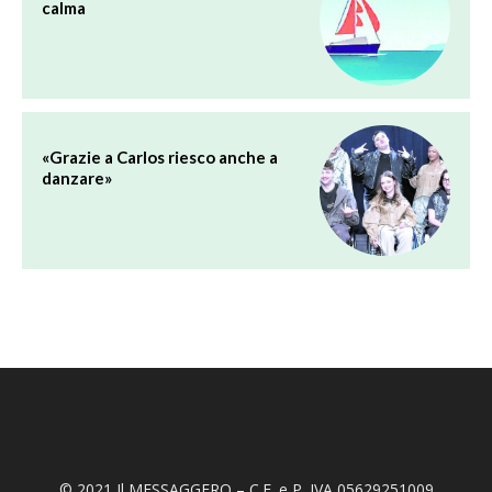
calma
«Grazie a Carlos riesco anche a
danzare»
© 2021 Il MESSAGGERO – C.F. e P. IVA 05629251009