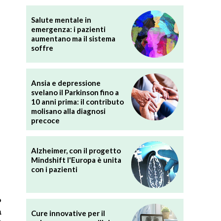
Salute mentale in
emergenza: i pazienti
aumentano ma il sistema
soffre
Ansia e depressione
svelano il Parkinson fino a
10 anni prima: il contributo
molisano alla diagnosi
precoce
Alzheimer, con il progetto
Mindshift l'Europa è unita
con i pazienti
o
a
Cure innovative per il