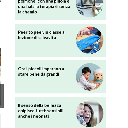
a
polmone: con una pillola e
una fiala la terapia è senza
la chemio
Peer to peer, in classe a
lezione di salvavita
Ora i piccoli imparano a
stare bene da grandi
Il senso della bellezza
colpisce tutti: sensibili
anche i neonati