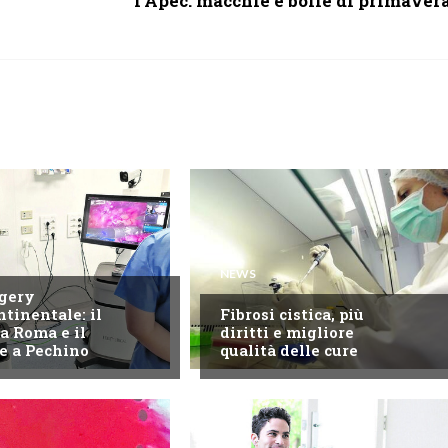
l'Apec: macchie e bolle di primaver
NEWS
gery
ntinentale: il
Fibrosi cistica, più
a Roma e il
diritti e migliore
e a Pechino
qualità delle cure