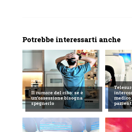
Potrebbe interessarti anche
NEWS
NEWS
Telesur
Il rumore del cibo: se è
interco
un'ossessione bisogna
medico 
spegnerlo
pazient