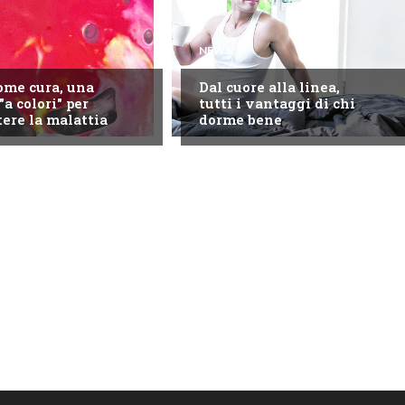
NEWS
come cura, una
Dal cuore alla linea,
"a colori" per
tutti i vantaggi di chi
ere la malattia
dorme bene