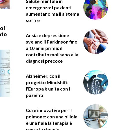
Salute mentale in
emergenza: i pazienti
aumentano ma il sistema
soffre
o i
nto
Ansia e depressione
svelano il Parkinson fino
a 10 anni prima: il
contributo molisano alla
diagnosi precoce
Alzheimer, con il
progetto Mindshift
l'Europa è unita con i
pazienti
Cure innovative per il
polmone: con una pillola
e una fiala la terapia è
senza la chemio