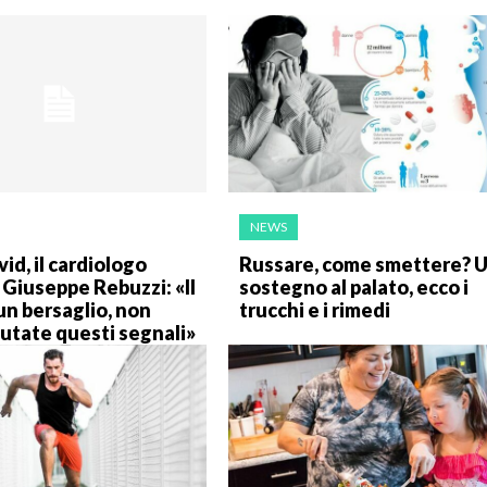
NEWS
id, il cardiologo
Russare, come smettere? 
Giuseppe Rebuzzi: «Il
sostegno al palato, ecco i
un bersaglio, non
trucchi e i rimedi
utate questi segnali»