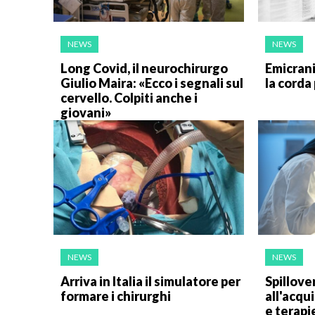
NEWS
NEWS
Long Covid, il neurochirurgo
Emicrania
Giulio Maira: «Ecco i segnali sul
la corda 
cervello. Colpiti anche i
giovani»
NEWS
NEWS
Arriva in Italia il simulatore per
Spillove
formare i chirurghi
all'acqu
e terapie