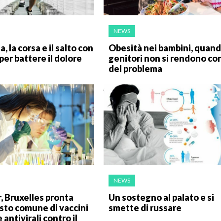
NEWS
, la corsa e il salto con
Obesità nei bambini, quand
per battere il dolore
genitori non si rendono co
del problema
NEWS
r, Bruxelles pronta
Un sostegno al palato e si
isto comune di vaccini
smette di russare
 antivirali contro il